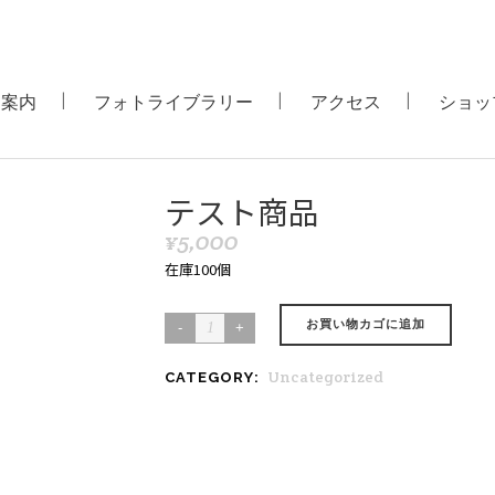
用案内
フォトライブラリー
アクセス
ショッ
テスト商品
¥
5,000
在庫100個
お買い物カゴに追加
テ
ス
Uncategorized
CATEGORY:
ト
商
品
quantity