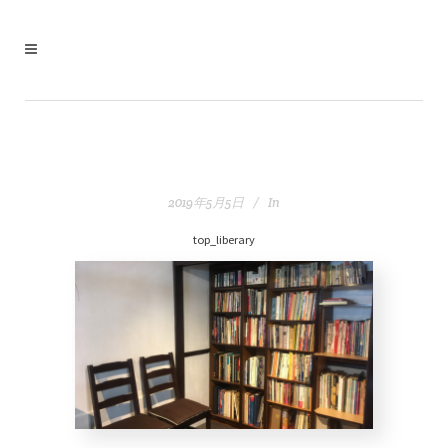
2019年5月5日
In
top_liberary