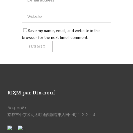
Save my name, email, and website in this
browser for the next time I comment.
RIZM par Dix-neuf
604-0081
京都市中京区丸太町通西洞院東入田中町１２２－４